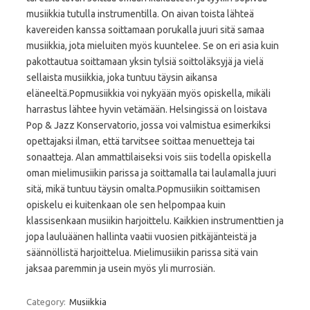
musiikkia tutulla instrumentilla. On aivan toista lähteä
kavereiden kanssa soittamaan porukalla juuri sitä samaa
musiikkia, jota mieluiten myös kuuntelee. Se on eri asia kuin
pakottautua soittamaan yksin tylsiä soittoläksyjä ja vielä
sellaista musiikkia, joka tuntuu täysin aikansa
eläneeltä.Popmusiikkia voi nykyään myös opiskella, mikäli
harrastus lähtee hyvin vetämään. Helsingissä on loistava
Pop & Jazz Konservatorio, jossa voi valmistua esimerkiksi
opettajaksi ilman, että tarvitsee soittaa menuetteja tai
sonaatteja. Alan ammattilaiseksi vois siis todella opiskella
oman mielimusiikin parissa ja soittamalla tai laulamalla juuri
sitä, mikä tuntuu täysin omalta.Popmusiikin soittamisen
opiskelu ei kuitenkaan ole sen helpompaa kuin
klassisenkaan musiikin harjoittelu. Kaikkien instrumenttien ja
jopa lauluäänen hallinta vaatii vuosien pitkäjänteistä ja
säännöllistä harjoittelua. Mielimusiikin parissa sitä vain
jaksaa paremmin ja usein myös yli murrosiän.
Category:
Musiikkia