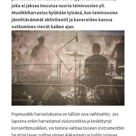
joka ei jaksaa innostaa nuoria teinivuosien yli.
Musiikkiharrastus hylätään tylsänä, kun teinivuosien
jännittävämmät aktiviteetit ja kavereiden kanssa
notkuminen vievät kaiken ajan.
Popmusiikki harrastuksena on tällöin oiva vaihtoehto. Jos
lapsena onkin harrastanut viulunsoittoa ja keskittynyt
konserttimusiikkiin, voi teininä vaihtaa toiseen instrumenttiin
tai etsiä tavan soittaa omaan ikäkauteen ja tyyliin sopivaa