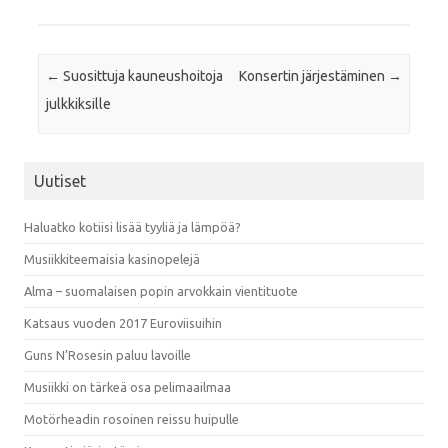
Post navigation
←
Suosittuja kauneushoitoja
Konsertin järjestäminen
→
julkkiksille
Uutiset
Haluatko kotiisi lisää tyyliä ja lämpöä?
Musiikkiteemaisia kasinopelejä
Alma – suomalaisen popin arvokkain vientituote
Katsaus vuoden 2017 Euroviisuihin
Guns N’Rosesin paluu lavoille
Musiikki on tärkeä osa pelimaailmaa
Motörheadin rosoinen reissu huipulle