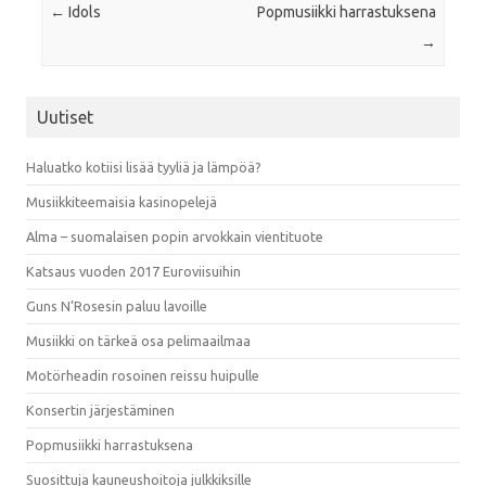
Post navigation
←
Idols
Popmusiikki harrastuksena
→
Uutiset
Haluatko kotiisi lisää tyyliä ja lämpöä?
Musiikkiteemaisia kasinopelejä
Alma – suomalaisen popin arvokkain vientituote
Katsaus vuoden 2017 Euroviisuihin
Guns N’Rosesin paluu lavoille
Musiikki on tärkeä osa pelimaailmaa
Motörheadin rosoinen reissu huipulle
Konsertin järjestäminen
Popmusiikki harrastuksena
Suosittuja kauneushoitoja julkkiksille