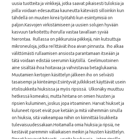
uusia tuotteita ja vinkkejä, jotka saavat pikaisesti tuloksia ja
joilla voidaan edesauttaa kauneutta kätevästi silloinkin kun
tähdellä on muuten kireä työtahti kun esiintymisiä on
paljon.Kasvojen virkistämiseen ja uusien solujen hyvään
kasvuun tarkoitettu ihorulla vastaa tavallaan syvää
hierontaa. Rullassa on pikkuruisia piikkejä, niin kutsuttuja
mikroneuloja, jotka rei’ittävät ihoa aivan pinnasta. Iho alkaa
välittömästi rullaamisen ansiosta parantamaan itseään ja
tätä voidaan edistää seerumin käytöllä. Geelimuotoinen
aine sisältää ihoa hoitavaa ja vahvistavaa betaglukaania.
Muutamien kertojen käsittelyn jälkeen iho on selvästi
tasaisempi ja kiinteämpi.Esiintyvät julkkikset käyttävät usein
irtolisukkeita hiuksissa ja myös ripsissä. Ulkonäky muuttuu
hetkessä komeaksi, mutta hintana on omien hiusten ja
ripsien kuluminen, joskus jopa irtoaminen. Harvat hiukset ja
kuluneet ripset eivät pue ketään ja mitä vähemmän sinulla
on hiuksia, sitä vaikeampaa niihin on kiinnittää lisukkeita
tulevaisuudessakaan.Hoitamalla omia hiuksia ja ripsiä, ne
kestävät paremmin väliaikaisen meikin ja hiusten käsittelyn.