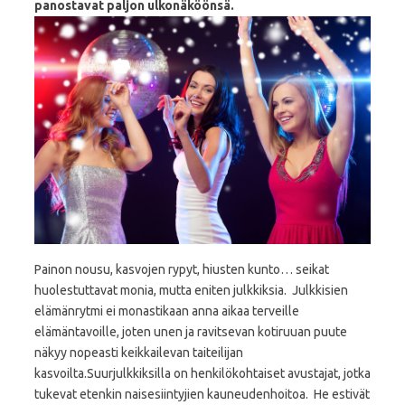
panostavat paljon ulkonäköönsä.
Painon nousu, kasvojen rypyt, hiusten kunto… seikat
huolestuttavat monia, mutta eniten julkkiksia. Julkkisien
elämänrytmi ei monastikaan anna aikaa terveille
elämäntavoille, joten unen ja ravitsevan kotiruuan puute
näkyy nopeasti keikkailevan taiteilijan
kasvoilta.Suurjulkkiksilla on henkilökohtaiset avustajat, jotka
tukevat etenkin naisesiintyjien kauneudenhoitoa. He estivät