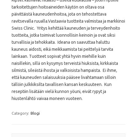
Ripset kasvavat hitaasti – useita kuukausia – joten ripsille
tarkoitettujen hoitoaineiden käytön on oltava osa
päivittäistä kauneudenhoitoa, jota on tehostettava
ravitsevalla ruualla.Vastaavia tuotteita valmistaa ja markkinoi
Swiss Clinic. Yritys kehittää kauneuden ja terveydenhoito
tuotteita, jotka toimivat luonnollisin keinoin ja ovat siksi
turvallisia ja tehokkaita. Ideana on saavuttaa haluttu
kauneus aidosti, eikä meikkaamista tai peittelyä tarvita
lainkaan. Tuotteet sopivat yhtä hyvin miehille kuin
naisillekin, sillä on kysymys terveistä hiuksista, kirkkaista
silmistä, sileästä ihosta ja valkoisista hampaista. Ei ihme,
että kauneuden salaisuuksia pääsee livahtamaan silloin
tällöin julkkiksilta tavallisen kansan keskuuteen. Kun
reseptiin lisätään vielä kunnon yöuni, eivät rypyt ja
hiustenlähtö vaivaa moneen vuoteen.
Category:
Blogi