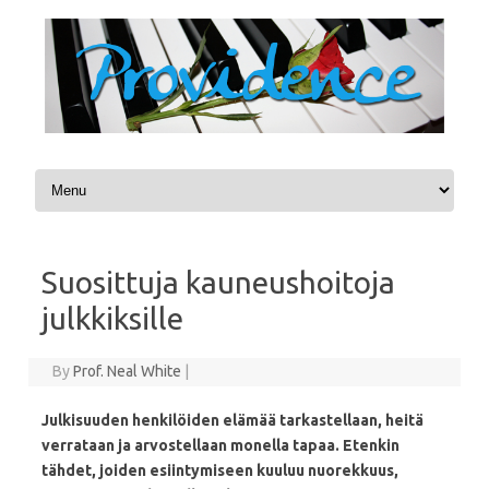
Skip to content
Suosittuja kauneushoitoja
julkkiksille
By
Prof. Neal White
|
Julkisuuden henkilöiden elämää tarkastellaan, heitä
verrataan ja arvostellaan monella tapaa. Etenkin
tähdet, joiden esiintymiseen kuuluu nuorekkuus,